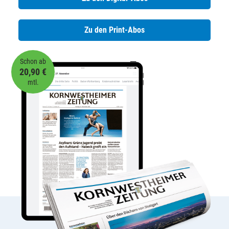
Zu den Print-Abos
Schon ab
20,90 €
mtl.